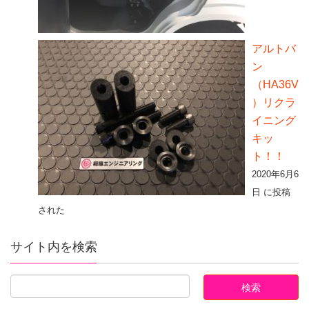
アルトバ
ン
（HA36V
）リクラ
イニング
キッ
ト！！
2020年6月6
日 に投稿
された
サイト内を検索