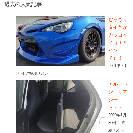
過去の人気記事
むっちり
タイヤが
カッコイ
イ（１６
イン
チ）！！
2021年9月
30日 に投稿された
アルトバ
ン リア
シー
ト・・・
2020年1月
30日 に投
稿された