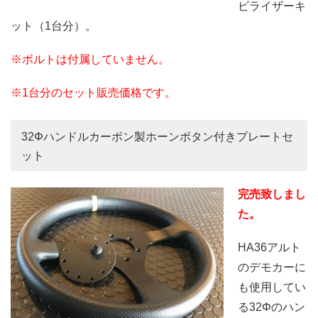
ビライザーキ
ット（1台分）。
※ボルトは付属していません。
※1台分のセット販売価格です。
32Φハンドルカーボン製ホーンボタン付きプレートセ
ット
完売致しまし
た。
HA36アルト
のデモカーに
も使用してい
る32Φのハン