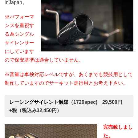
inJapan。
※パフォーマ
ンスを重視す
る為シングル
サイレンサー
にしています
ので保安基準は適合していません。
※音量は車検対応レベルですが、あくまでも競技用として
制作していますのでサーキット走行用とお考え下さい。
レーシングサイレント触媒
（1729spec) 29,500円
+税（税込み32,450円）
完売致しまし
た。