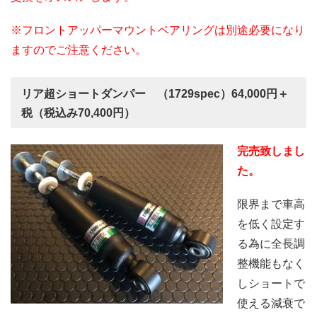
※フロントアッパーマウントベアリングは別途必要になり
ますのでご注意ください。
リア超ショートダンパー （1729spec）64,000円＋
税（税込み70,400円）
完売致しまし
た。
限界まで車高
を低く設定す
る為に全長調
整機能もなく
しショートで
使える減衰で