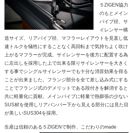
５ZIGEN協力
のもとメイン
パイプ径、サ
イレンサー構
造サイズ、リアパイプ径、マフラーレイアウトを見直し低
速トルクを犠牲にすることなく高回転まで気持ちよく吹け
上がるマフラーが完成。サイレンサーを後方に配置する為
に左出しを採用した上で出来る限りサイレンサーを大きく
する事でシングルサイレンサーでも十分な消音効果を得る
ことが出来ました。フランジ部分を全て差し込み式にする
ことでフランジ式のデメリットである段付きを解消すると
共に軽量化に貢献。メインパイプに軽量で熱膨張の少ない
SUS材を使用しリアバンパー下から見える部分には見た目
が美しいSUS304を採用。
生産は信頼のある５ZIGENで制作、こだわりのmade