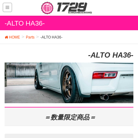
-ALTO HA36-
HOME
Parts
-ALTO HA36-
-ALTO HA36-
＝数量限定商品＝