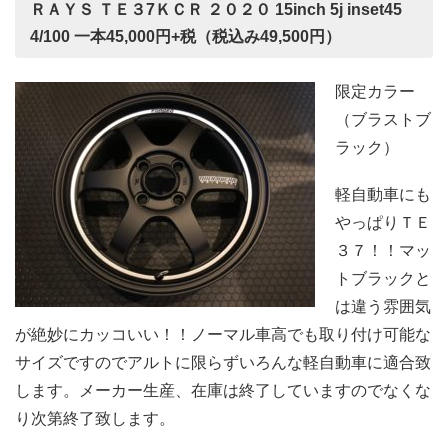
ＲＡＹＳ ＴＥ３7ＫＣＲ ２０２０ 15inch 5j inset45
4/100 一本45,000円+税（税込み49,500円）
限定カラー
（ブラストブ
ラック）
軽自動車にも
やっぱりＴＥ
３７！！マッ
トブラックと
は違う雰囲気
が絶妙にカッコいい！！ノーマル車高でも取り付け可能な
サイズですのでアルトに限らずいろんな軽自動車に適合致
します。メーカー生産、在庫は終了していますのでなくな
り次第終了致します。