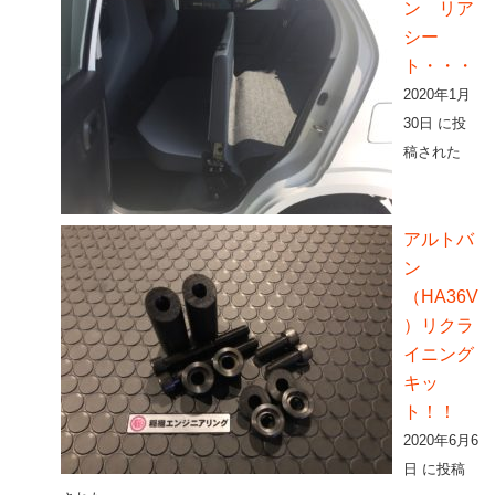
ン リア
シー
ト・・・
2020年1月
30日 に投
稿された
アルトバ
ン
（HA36V
）リクラ
イニング
キッ
ト！！
2020年6月6
日 に投稿