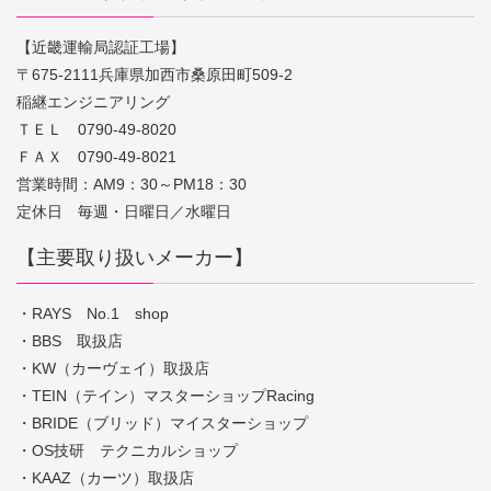
【近畿運輸局認証工場】
〒675-2111兵庫県加西市桑原田町509-2
稲継エンジニアリング
ＴＥＬ 0790-49-8020
ＦＡＸ 0790-49-8021
営業時間：AM9：30～PM18：30
定休日 毎週・日曜日／水曜日
【主要取り扱いメーカー】
・RAYS No.1 shop
・BBS 取扱店
・KW（カーヴェイ）取扱店
・TEIN（テイン）マスターショップRacing
・BRIDE（ブリッド）マイスターショップ
・OS技研 テクニカルショップ
・KAAZ（カーツ）取扱店