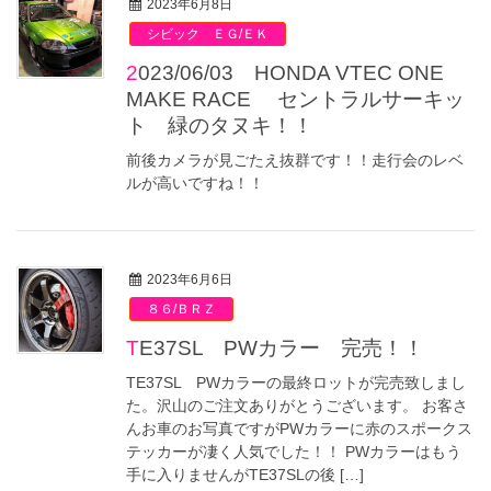
2023年6月8日
シビック ＥＧ/ＥＫ
2023/06/03 HONDA VTEC ONE
MAKE RACE セントラルサーキッ
ト 緑のタヌキ！！
前後カメラが見ごたえ抜群です！！走行会のレベ
ルが高いですね！！
2023年6月6日
８６/ＢＲＺ
TE37SL PWカラー 完売！！
TE37SL PWカラーの最終ロットが完売致しまし
た。沢山のご注文ありがとうございます。 お客さ
んお車のお写真ですがPWカラーに赤のスポークス
テッカーが凄く人気でした！！ PWカラーはもう
手に入りませんがTE37SLの後 […]