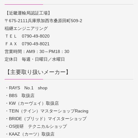
【近畿運輸局認証工場】
〒675-2111兵庫県加西市桑原田町509-2
稲継エンジニアリング
ＴＥＬ 0790-49-8020
ＦＡＸ 0790-49-8021
営業時間：AM9：30～PM18：30
定休日 毎週・日曜日／水曜日
【主要取り扱いメーカー】
・RAYS No.1 shop
・BBS 取扱店
・KW（カーヴェイ）取扱店
・TEIN（テイン）マスターショップRacing
・BRIDE（ブリッド）マイスターショップ
・OS技研 テクニカルショップ
・KAAZ（カーツ）取扱店