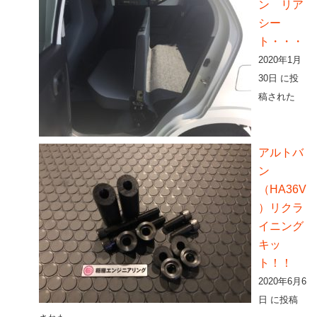
ン リア
シー
ト・・・
2020年1月
30日 に投
稿された
アルトバ
ン
（HA36V
）リクラ
イニング
キッ
ト！！
2020年6月6
日 に投稿