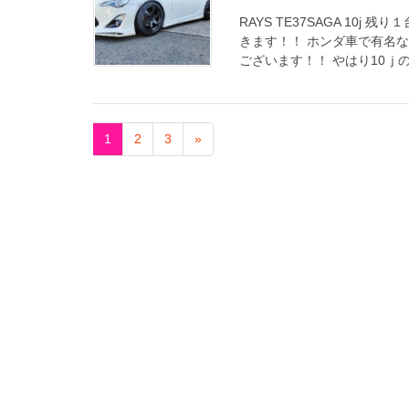
RAYS TE37SAGA 1
きます！！ ホンダ車で有名
ございます！！ やはり10ｊの
1
2
3
»