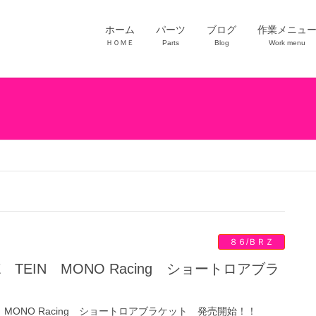
ホーム
パーツ
ブログ
作業メニュ
ＨＯＭＥ
Parts
Blog
Work menu
８６/ＢＲＺ
N MONO Racing ショートロアブラケット 発売開始！！