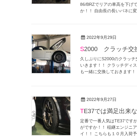
86/BRZでリアの車高を下
か！！ 自由長の長いバネに変更
2022年9月29日
S2000 クラッチ
久しぶりにS2000のクラッ
いきます！！ クラッチディ
も一緒に交換しておきます！！ S
2022年9月27日
TE37では満足出来
定番で一番人気はTE37です
がですか！！ 稲継エンジニア
イ！！ こちらも１０月入荷予定