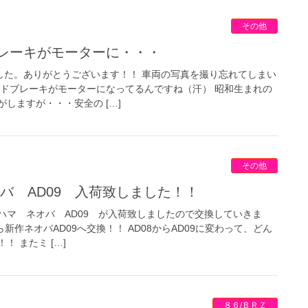
その他
ブレーキがモーターに・・・
した。ありがとうございます！！ 車両の写真を撮り忘れてしまい
イドブレーキがモーターになってるんですね（汗） 昭和生まれの
しますが・・・安全の […]
その他
オバ AD09 入荷致しました！！
ハマ ネオバ AD09 が入荷致しましたので交換していきま
ら新作ネオバAD09へ交換！！ AD08からAD09に変わって、どん
 またミ […]
８６/ＢＲＺ