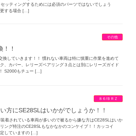
げてセッティングするためには必須のパーツではないでしょう
する場合 […]
その他
交換！！
チ交換していきます！！ 慣れない車両は特に慎重に作業を進めて
スク、カバー、レリーズベアリング３点とは別にレリーズガイド
2000もチュー […]
８６/ＢＲＺ
ない方にSE28SLはいかがでしょうか！！
が装着されている車両が多いので被るから嫌な方はCE28SLはいか
リング特注のCE28SLもなかなかのコンケイブ！！カッコイ
していますの […]