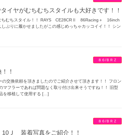
インチでタイヤがむちむちスタイルも大好きです！！
ちむちスタイル！！ RAYS CE28CRⅡ 86Racing＋ 16inch
 16インチを久しぶりに履かせましたがこの感じめっちゃカッコイイ！！ シン
８６/ＢＲＺ
換！！
ラーの交換依頼を頂きましたのでご紹介させて頂きます！！ フロン
のマフラーであれば問題なく取り付け出来そうですね！！ 旧型
を移植して使用する […]
８６/ＢＲＺ
AGA 10Ｊ 装着写真をご紹介！！