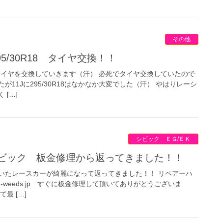
その他
95/30R18 タイヤ交換！！
の極太タイヤを交換していきます（汗） 必死でタイヤ交換していたので
11Jに295/30R18はなかなか大変でした（汗） やはりレーシ
[…]
シビック ＥＧ/ＥＫ
シビック 板金修理から返ってきました！！
いたレースカーが綺麗になって返ってきました！！ リペアーハ
w.rh-weeds.jp すぐに板金修理して頂いてありがとうございま
最 […]