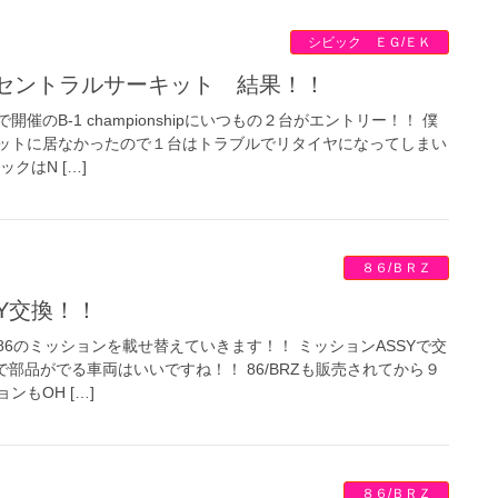
シビック ＥＧ/ＥＫ
nship セントラルサーキット 結果！！
のB-1 championshipにいつもの２台がエントリー！！ 僕
ットに居なかったので１台はトラブルでリタイヤになってしまい
クはN […]
８６/ＢＲＺ
SY交換！！
6のミッションを載せ替えていきます！！ ミッションASSYで交
で部品がでる車両はいいですね！！ 86/BRZも販売されてから９
もOH […]
８６/ＢＲＺ