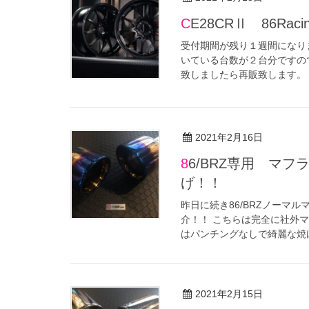
CE28CRⅡ 86
受付期間が残り１週間になり
いている台数が２台分ですの
致しましたら再販致します。 1
2021年2月16日
86/BRZ専用 マフラーカッター １００φ ブルーカラー仕上
げ！！
昨日に続き86/BRZノーマ
介！！ こちらは完全に社外
はパンチングなしで綺麗な焼け
2021年2月15日