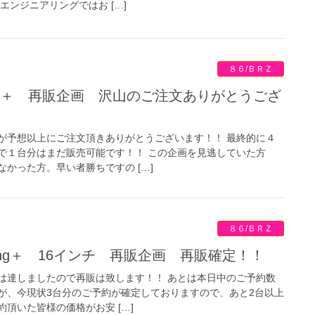
エンジニアリングではお […]
８６/ＢＲＺ
が予想以上にご注文頂きありがとうございます！！ 最終的に４
で１台分はまだ販売可能です！！ この企画を見逃していた方
かった方。早い者勝ちですの […]
８６/ＢＲＺ
Racing＋ 16インチ 再販企画 再販確定！！
は達しましたので再販は致します！！ あとは本日中のご予約数
が、今現状3台分のご予約が確定しておりますので、あと2台以上
頂いた皆様の価格がお安 […]