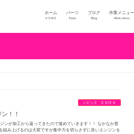
ホーム
パーツ
ブログ
作業メニュ
ＨＯＭＥ
Parts
Blog
Work menu
シビック ＥＧ/ＥＫ
ンジン！！
ンジンが加工から返ってきたので進めていきます！！ なかなか普
を組み上げるのは大変ですが集中力を切らさずに良いエンジンを