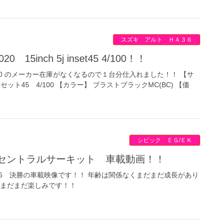
スズキ アルト ＨＡ３６
20 15inch 5j inset45 4/100！！
 2020 のメーカー在庫がなくなるので１台分仕入れました！！ 【サ
ット45 4/100 【カラー】 ブラストブラックMC(BC) 【価
シビック ＥＧ/ＥＫ
nship セントラルサーキット 車載動画！！
G6 決勝の車載映像です！！ 年齢は関係なくまだまだ成長があり
もまだまだ楽しみです！！