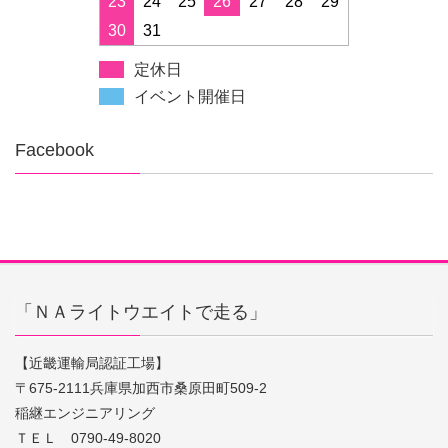
23
24
25
26
27
28
29
30
31
定休日
イベント開催日
Facebook
「ＮＡライトウエイトで走る」
【近畿運輸局認証工場】
〒675-2111兵庫県加西市桑原田町509-2
稲継エンジニアリング
ＴＥＬ 0790-49-8020