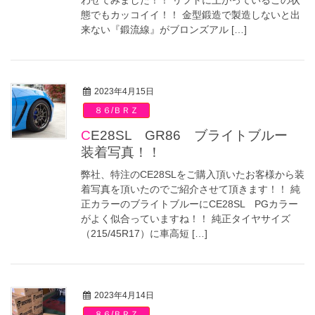
わせてみました！！ リフトに上がっているこの状
態でもカッコイイ！！ 金型鍛造で製造しないと出
来ない『鍛流線』がブロンズアル […]
2023年4月15日
８６/ＢＲＺ
CE28SL GR86 ブライトブルー
装着写真！！
弊社、特注のCE28SLをご購入頂いたお客様から装
着写真を頂いたのでご紹介させて頂きます！！ 純
正カラーのブライトブルーにCE28SL PGカラー
がよく似合っていますね！！ 純正タイヤサイズ
（215/45R17）に車高短 […]
2023年4月14日
８６/ＢＲＺ