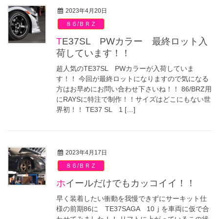
2023年4月20日
８６/ＢＲＺ
TE37SL PWカラー 最終ロット入
荷しています！！
超人気のTE37SL PWカラーが入荷していま
す！！ 今回が最終ロットになりますので気になる
方はお早めにお問い合わせ下さいね！！ 86/BRZ用
にRAYSに特注で制作！！サイズはどこにもない世
界初！！ TE37 SL 1 […]
2023年4月17日
８６/ＢＲＺ
ホイールだけでもカッコイイ！！
早く装着したい衝動を我慢できずにサーキット仕
様の前期86に TE37SAGA 10ｊを車両に仮で合