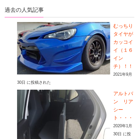
過去の人気記事
むっちり
タイヤが
カッコイ
イ（１６
イン
チ）！！
2021年9月
30日 に投稿された
アルトバ
ン リア
シー
ト・・・
2020年1月
30日 に投