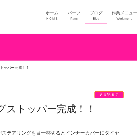
ホーム
パーツ
ブログ
作業メニュ
ＨＯＭＥ
Parts
Blog
Work menu
ストッパー完成！！
８６/ＢＲＺ
ングストッパー完成！！
すがステアリングを目一杯切るとインナーカバーにタイヤ