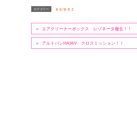
カテゴリー
８６/ＢＲＺ
エアクリーナーボックス レゾネータ撤去！！
アルトバンHA36V クロスミッション！！