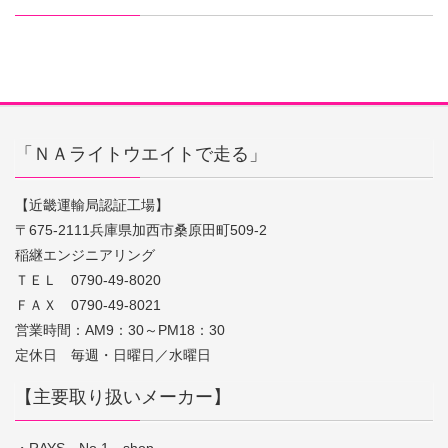
「ＮＡライトウエイトで走る」
【近畿運輸局認証工場】
〒675-2111兵庫県加西市桑原田町509-2
稲継エンジニアリング
ＴＥＬ 0790-49-8020
ＦＡＸ 0790-49-8021
営業時間：AM9：30～PM18：30
定休日 毎週・日曜日／水曜日
【主要取り扱いメーカー】
・RAYS No.1 shop