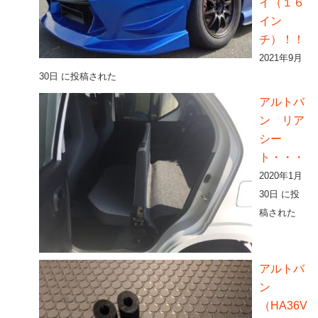
イ（１６
イン
チ）！！
2021年9月
30日 に投稿された
アルトバ
ン リア
シー
ト・・・
2020年1月
30日 に投
稿された
アルトバ
ン
（HA36V