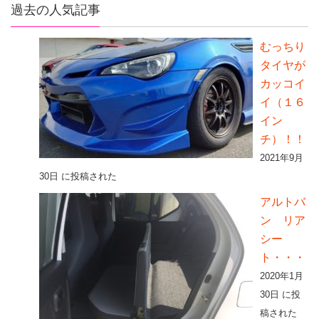
過去の人気記事
むっちり
タイヤが
カッコイ
イ（１６
イン
チ）！！
2021年9月
30日 に投稿された
アルトバ
ン リア
シー
ト・・・
2020年1月
30日 に投
稿された