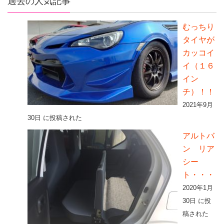
過去の人気記事
むっちり
タイヤが
カッコイ
イ（１６
イン
チ）！！
2021年9月
30日 に投稿された
アルトバ
ン リア
シー
ト・・・
2020年1月
30日 に投
稿された