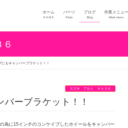
ホーム
パーツ
ブログ
作業メニュ
ＨＯＭＥ
Parts
Blog
Work menu
３６
プにもキャンバーブラケット！！
スズキ アルト ＨＡ３６
ンバーブラケット！！
プの為に15インチのコンケイブしたホイールをキャンバー