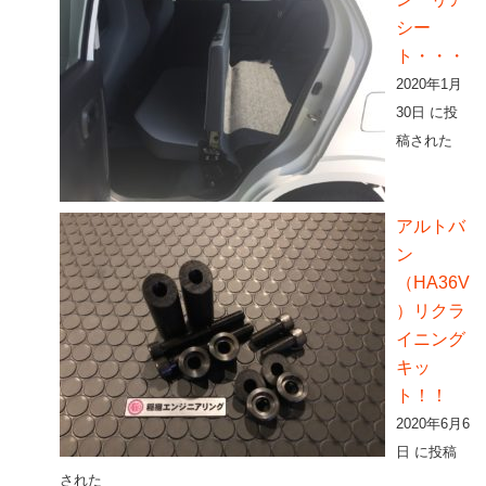
シー
ト・・・
2020年1月
30日 に投
稿された
アルトバ
ン
（HA36V
）リクラ
イニング
キッ
ト！！
2020年6月6
日 に投稿
された