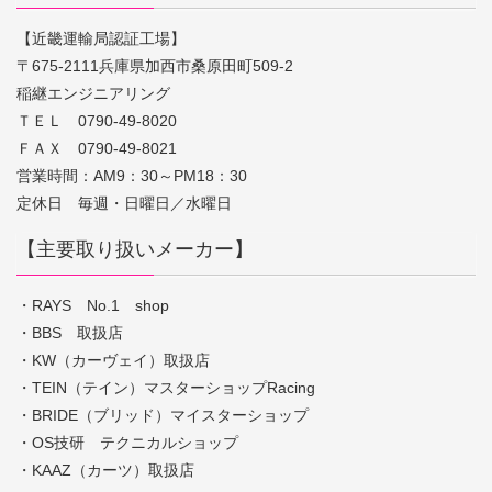
【近畿運輸局認証工場】
〒675-2111兵庫県加西市桑原田町509-2
稲継エンジニアリング
ＴＥＬ 0790-49-8020
ＦＡＸ 0790-49-8021
営業時間：AM9：30～PM18：30
定休日 毎週・日曜日／水曜日
【主要取り扱いメーカー】
・RAYS No.1 shop
・BBS 取扱店
・KW（カーヴェイ）取扱店
・TEIN（テイン）マスターショップRacing
・BRIDE（ブリッド）マイスターショップ
・OS技研 テクニカルショップ
・KAAZ（カーツ）取扱店