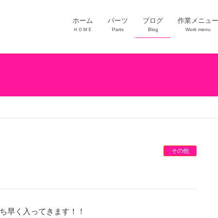
ホーム
パーツ
ブログ
作業メニュ
ＨＯＭＥ
Parts
Blog
Work menu
その他
報はいち早く入ってきます！！