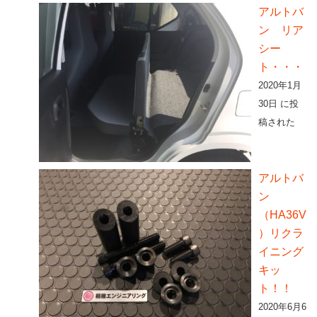
アルトバ
ン リア
シー
ト・・・
2020年1月
30日 に投
稿された
アルトバ
ン
（HA36V
）リクラ
イニング
キッ
ト！！
2020年6月6