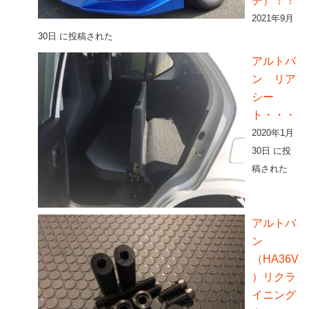
チ）！！
2021年9月
30日 に投稿された
アルトバ
ン リア
シー
ト・・・
2020年1月
30日 に投
稿された
アルトバ
ン
（HA36V
）リクラ
イニング