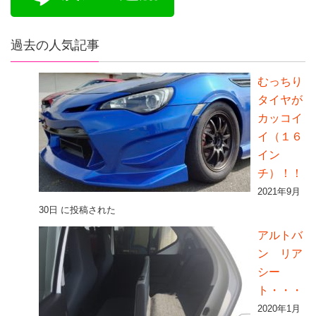
過去の人気記事
むっちり
タイヤが
カッコイ
イ（１６
イン
チ）！！
2021年9月
30日 に投稿された
アルトバ
ン リア
シー
ト・・・
2020年1月