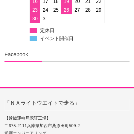
16
17
18
19
20
21
22
23
24
25
26
27
28
29
30
31
定休日
イベント開催日
Facebook
「ＮＡライトウエイトで走る」
【近畿運輸局認証工場】
〒675-2111兵庫県加西市桑原田町509-2
稲継エンジニアリング