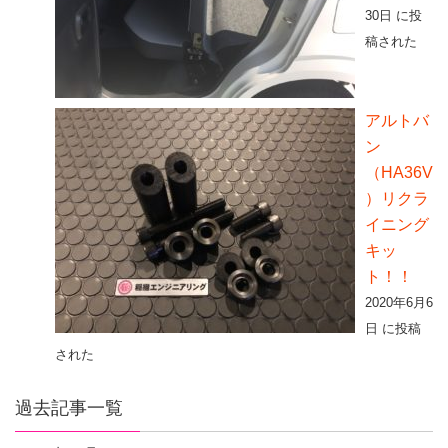
30日 に投
稿された
アルトバ
ン
（HA36V
）リクラ
イニング
キッ
ト！！
2020年6月6
日 に投稿
された
過去記事一覧