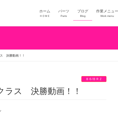
ホーム
パーツ
ブログ
作業メニュ
ＨＯＭＥ
Parts
Blog
Work menu
ラス 決勝動画！！
８６/ＢＲＺ
6クラス 決勝動画！！
ぞ