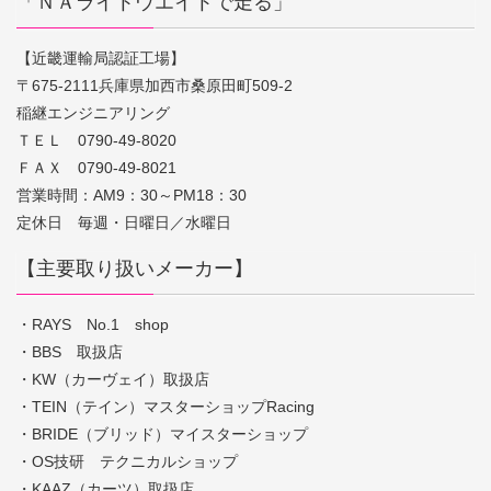
「ＮＡライトウエイトで走る」
【近畿運輸局認証工場】
〒675-2111兵庫県加西市桑原田町509-2
稲継エンジニアリング
ＴＥＬ 0790-49-8020
ＦＡＸ 0790-49-8021
営業時間：AM9：30～PM18：30
定休日 毎週・日曜日／水曜日
【主要取り扱いメーカー】
・RAYS No.1 shop
・BBS 取扱店
・KW（カーヴェイ）取扱店
・TEIN（テイン）マスターショップRacing
・BRIDE（ブリッド）マイスターショップ
・OS技研 テクニカルショップ
・KAAZ（カーツ）取扱店