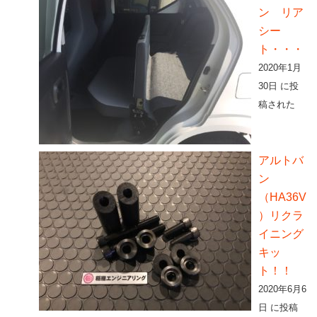
ン リア
シー
ト・・・
2020年1月
30日 に投
稿された
アルトバ
ン
（HA36V
）リクラ
イニング
キッ
ト！！
2020年6月6
日 に投稿