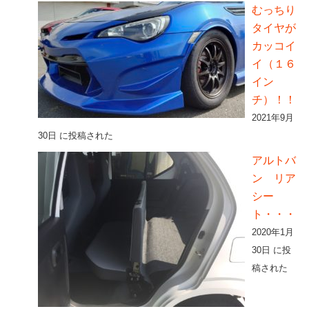
むっちり
タイヤが
カッコイ
イ（１６
イン
チ）！！
2021年9月
30日 に投稿された
アルトバ
ン リア
シー
ト・・・
2020年1月
30日 に投
稿された