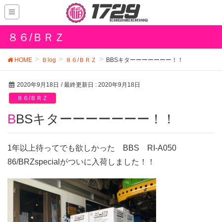
８６/ＢＲＺ
HOME
Ｂlog
８６/ＢＲＺ
BBSキターーーーーーー！！
2020年9月18日
/ 最終更新日 :
2020年9月18日
８６/ＢＲＺ
BBSキターーーーーーー！！
1年以上待ってでも欲しかった BBS RI-A050
86/BRZspecialがついに入荷しました！！