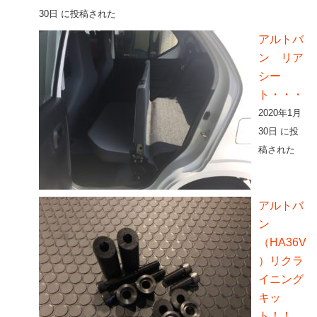
30日 に投稿された
アルトバ
ン リア
シー
ト・・・
2020年1月
30日 に投
稿された
アルトバ
ン
（HA36V
）リクラ
イニング
キッ
ト！！