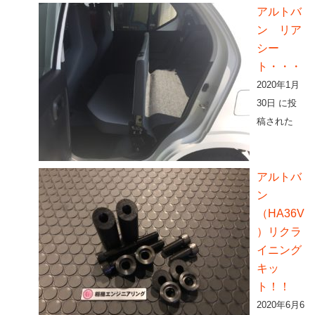
アルトバ
ン リア
シー
ト・・・
2020年1月
30日 に投
稿された
アルトバ
ン
（HA36V
）リクラ
イニング
キッ
ト！！
2020年6月6