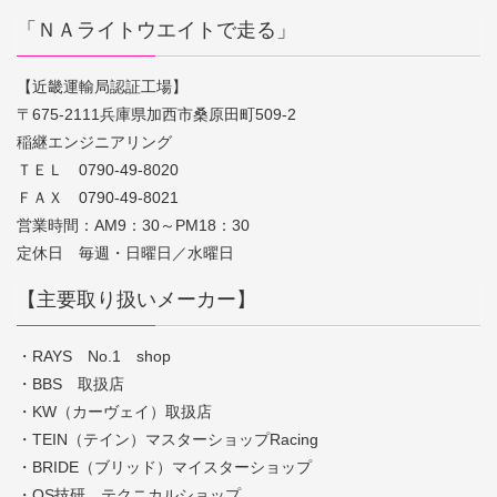
「ＮＡライトウエイトで走る」
【近畿運輸局認証工場】
〒675-2111兵庫県加西市桑原田町509-2
稲継エンジニアリング
ＴＥＬ 0790-49-8020
ＦＡＸ 0790-49-8021
営業時間：AM9：30～PM18：30
定休日 毎週・日曜日／水曜日
【主要取り扱いメーカー】
・RAYS No.1 shop
・BBS 取扱店
・KW（カーヴェイ）取扱店
・TEIN（テイン）マスターショップRacing
・BRIDE（ブリッド）マイスターショップ
・OS技研 テクニカルショップ