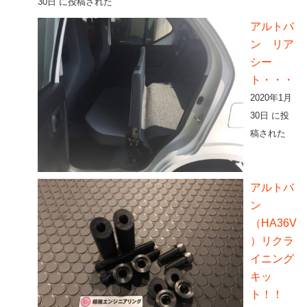
30日 に投稿された
アルトバ
ン リア
シー
ト・・・
2020年1月
30日 に投
稿された
アルトバ
ン
（HA36V
）リクラ
イニング
キッ
ト！！