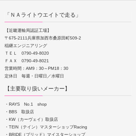
「ＮＡライトウエイトで走る」
【近畿運輸局認証工場】
〒675-2111兵庫県加西市桑原田町509-2
稲継エンジニアリング
ＴＥＬ 0790-49-8020
ＦＡＸ 0790-49-8021
営業時間：AM9：30～PM18：30
定休日 毎週・日曜日／水曜日
【主要取り扱いメーカー】
・RAYS No.1 shop
・BBS 取扱店
・KW（カーヴェイ）取扱店
・TEIN（テイン）マスターショップRacing
・BRIDE（ブリッド）マイスターショップ