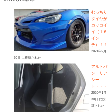
むっちり
タイヤが
カッコイ
イ（１６
イン
チ）！！
2021年9月
30日 に投稿された
アルトバ
ン リア
シー
ト・・・
2020年1月
30日 に投
稿された