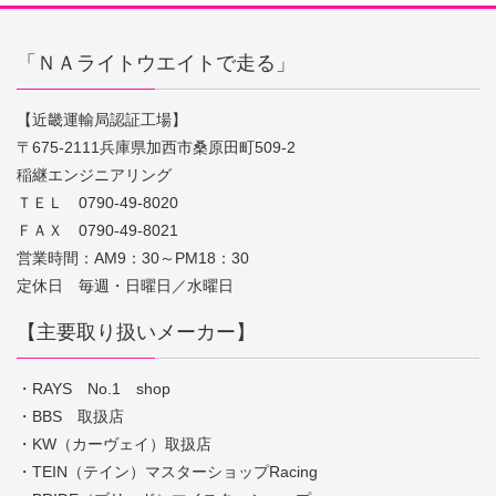
「ＮＡライトウエイトで走る」
【近畿運輸局認証工場】
〒675-2111兵庫県加西市桑原田町509-2
稲継エンジニアリング
ＴＥＬ 0790-49-8020
ＦＡＸ 0790-49-8021
営業時間：AM9：30～PM18：30
定休日 毎週・日曜日／水曜日
【主要取り扱いメーカー】
・RAYS No.1 shop
・BBS 取扱店
・KW（カーヴェイ）取扱店
・TEIN（テイン）マスターショップRacing