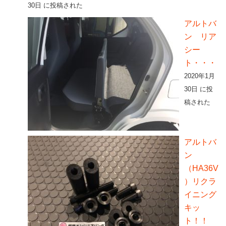
30日 に投稿された
アルトバ
ン リア
シー
ト・・・
2020年1月
30日 に投
稿された
アルトバ
ン
（HA36V
）リクラ
イニング
キッ
ト！！