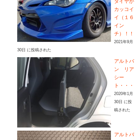
タイヤが
カッコイ
イ（１６
イン
チ）！！
2021年9月
30日 に投稿された
アルトバ
ン リア
シー
ト・・・
2020年1月
30日 に投
稿された
アルトバ