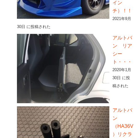
イン
チ）！！
2021年9月
30日 に投稿された
アルトバ
ン リア
シー
ト・・・
2020年1月
30日 に投
稿された
アルトバ
ン
（HA36V
）リクラ