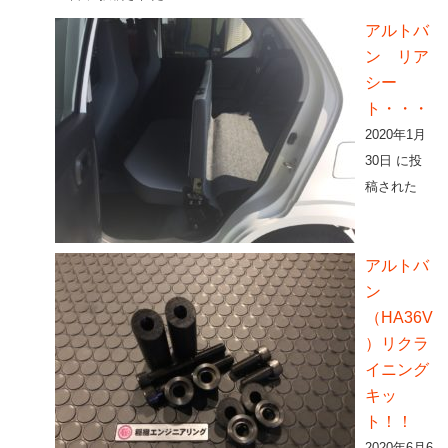
アルトバ
ン リア
シー
ト・・・
2020年1月
30日 に投
稿された
アルトバ
ン
（HA36V
）リクラ
イニング
キッ
ト！！
2020年6月6