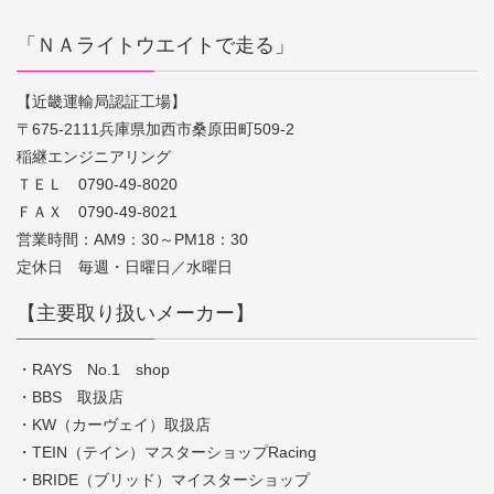
「ＮＡライトウエイトで走る」
【近畿運輸局認証工場】
〒675-2111兵庫県加西市桑原田町509-2
稲継エンジニアリング
ＴＥＬ 0790-49-8020
ＦＡＸ 0790-49-8021
営業時間：AM9：30～PM18：30
定休日 毎週・日曜日／水曜日
【主要取り扱いメーカー】
・RAYS No.1 shop
・BBS 取扱店
・KW（カーヴェイ）取扱店
・TEIN（テイン）マスターショップRacing
・BRIDE（ブリッド）マイスターショップ