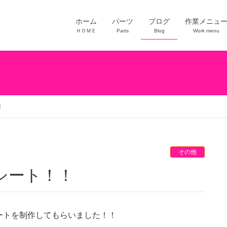
ホーム
パーツ
ブログ
作業メニュ
ＨＯＭＥ
Parts
Blog
Work menu
！
その他
シート！！
ートを制作してもらいました！！