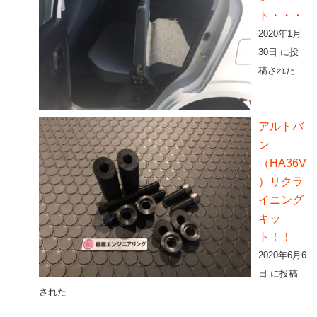
ト・・・
2020年1月
30日 に投
稿された
アルトバ
ン
（HA36V
）リクラ
イニング
キッ
ト！！
2020年6月6
日 に投稿
された