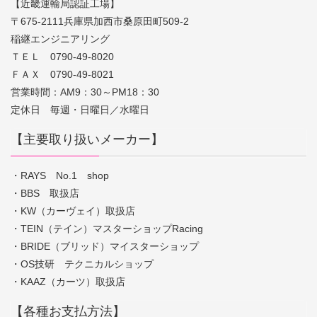
【近畿運輸局認証工場】
〒675-2111兵庫県加西市桑原田町509-2
稲継エンジニアリング
ＴＥＬ 0790-49-8020
ＦＡＸ 0790-49-8021
営業時間：AM9：30～PM18：30
定休日 毎週・日曜日／水曜日
【主要取り扱いメーカー】
・RAYS No.1 shop
・BBS 取扱店
・KW（カーヴェイ）取扱店
・TEIN（テイン）マスターショップRacing
・BRIDE（ブリッド）マイスターショップ
・OS技研 テクニカルショップ
・KAAZ（カーツ）取扱店
【各種お支払方法】