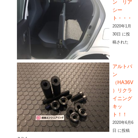
ン リア
シー
ト・・・
2020年1月
30日 に投
稿された
アルトバ
ン
（HA36V
）リクラ
イニング
キッ
ト！！
2020年6月6
日 に投稿