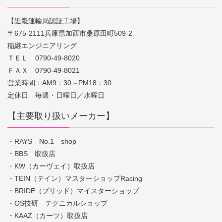
【近畿運輸局認証工場】
〒675-2111兵庫県加西市桑原田町509-2
稲継エンジニアリング
ＴＥＬ 0790-49-8020
ＦＡＸ 0790-49-8021
営業時間：AM9：30～PM18：30
定休日 毎週・日曜日／水曜日
【主要取り扱いメーカー】
・RAYS No.1 shop
・BBS 取扱店
・KW（カーヴェイ）取扱店
・TEIN（テイン）マスターショップRacing
・BRIDE（ブリッド）マイスターショップ
・OS技研 テクニカルショップ
・KAAZ（カーツ）取扱店