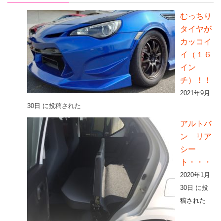
むっちり
タイヤが
カッコイ
イ（１６
イン
チ）！！
2021年9月
30日 に投稿された
アルトバ
ン リア
シー
ト・・・
2020年1月
30日 に投
稿された