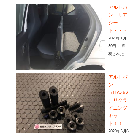
アルトバ
ン リア
シー
ト・・・
2020年1月
30日 に投
稿された
アルトバ
ン
（HA36V
）リクラ
イニング
キッ
ト！！
2020年6月6