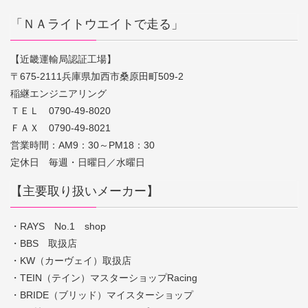
「ＮＡライトウエイトで走る」
【近畿運輸局認証工場】
〒675-2111兵庫県加西市桑原田町509-2
稲継エンジニアリング
ＴＥＬ 0790-49-8020
ＦＡＸ 0790-49-8021
営業時間：AM9：30～PM18：30
定休日 毎週・日曜日／水曜日
【主要取り扱いメーカー】
・RAYS No.1 shop
・BBS 取扱店
・KW（カーヴェイ）取扱店
・TEIN（テイン）マスターショップRacing
・BRIDE（ブリッド）マイスターショップ