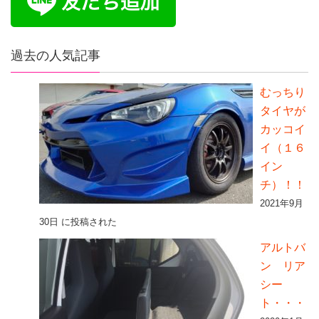
過去の人気記事
むっちり
タイヤが
カッコイ
イ（１６
イン
チ）！！
2021年9月
30日 に投稿された
アルトバ
ン リア
シー
ト・・・