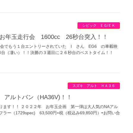
シビック ＥＧ/ＥＫ
 お年玉走行会 1600cc 26秒台突入！！
行会でもう１台エントリーされていた I さん EG6 の車載映
６秒台（凄い）！！決勝の３週目に２６秒台のベストタイム！！
スズキ アルト ＨＡ３６
 アルトバン（HA36V)！！
ります！！ ２０２２年 お年玉企画 第一弾は大人気のNAアル
ラー（1729spec) 63,500円+税（税込み69,850円）⇨お問い合