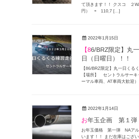
て頂きます！！ クスコ ２WAY 
円） ⇨ 110,7 […]
2022年1月15日
【86/BRZ限定】丸一日くるくる練習走行会 日程決定 ３月２０
日（日曜日）！！
【86/BRZ限定】丸一日く
【場所】 セントラルサーキッ
ーマル車両、AT車両大歓迎） 
2022年1月14日
お年玉企画 第１弾
お年玉価格 第一弾 NAアル
います！！ まだ在庫はござ