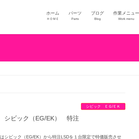
ホーム
パーツ
ブログ
作業メニュ
ＨＯＭＥ
Parts
Blog
Work menu
シビック ＥＧ/ＥＫ
 はシビック（EG/EK）から特注LSDを１台限定で特価販売させ