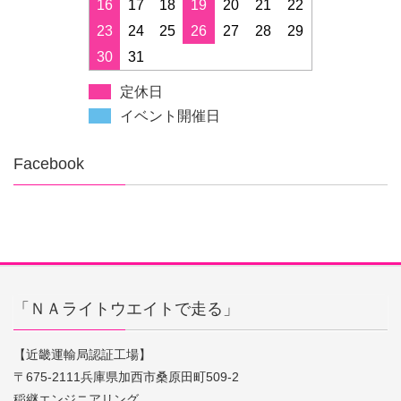
16
17
18
19
20
21
22
23
24
25
26
27
28
29
30
31
定休日
イベント開催日
Facebook
「ＮＡライトウエイトで走る」
【近畿運輸局認証工場】
〒675-2111兵庫県加西市桑原田町509-2
稲継エンジニアリング