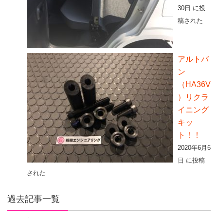
30日 に投
稿された
アルトバ
ン
（HA36V
）リクラ
イニング
キッ
ト！！
2020年6月6
日 に投稿
された
過去記事一覧