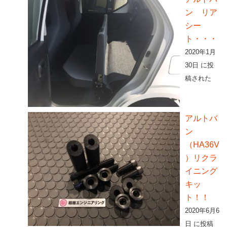
ン リア
シー
ト・・・
2020年1月
30日 に投
稿された
アルトバ
ン
（HA36V
）リクラ
イニング
キッ
ト！！
2020年6月6
日 に投稿