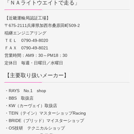
「ＮＡライトウエイトで走る」
【近畿運輸局認証工場】
〒675-2111兵庫県加西市桑原田町509-2
稲継エンジニアリング
ＴＥＬ 0790-49-8020
ＦＡＸ 0790-49-8021
営業時間：AM9：30～PM18：30
定休日 毎週・日曜日／水曜日
【主要取り扱いメーカー】
・RAYS No.1 shop
・BBS 取扱店
・KW（カーヴェイ）取扱店
・TEIN（テイン）マスターショップRacing
・BRIDE（ブリッド）マイスターショップ
・OS技研 テクニカルショップ