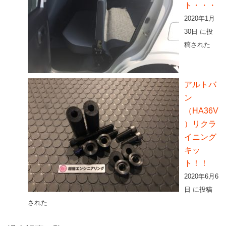
ト・・・
2020年1月
30日 に投
稿された
アルトバ
ン
（HA36V
）リクラ
イニング
キッ
ト！！
2020年6月6
日 に投稿
された