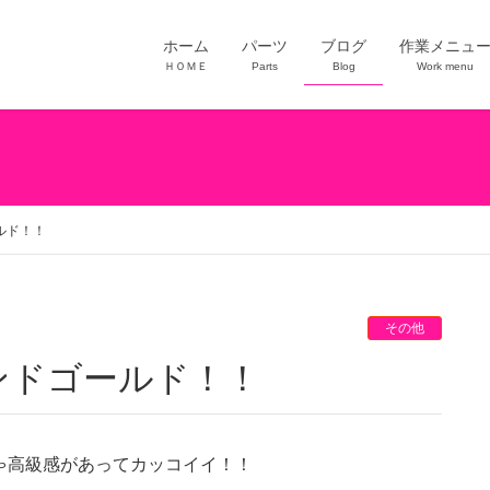
ホーム
パーツ
ブログ
作業メニュ
ＨＯＭＥ
Parts
Blog
Work menu
ルド！！
その他
モンドゴールド！！
ゃ高級感があってカッコイイ！！