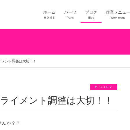
ホーム
パーツ
ブログ
作業メニュ
ＨＯＭＥ
Parts
Blog
Work menu
ライメント調整は大切！！
８６/ＢＲＺ
もアライメント調整は大切！！
せんか？？