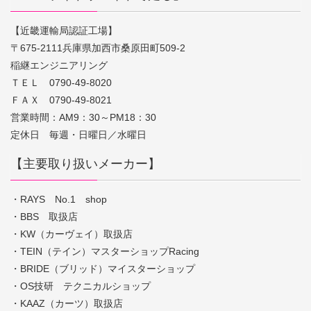
【近畿運輸局認証工場】
〒675-2111兵庫県加西市桑原田町509-2
稲継エンジニアリング
ＴＥＬ 0790-49-8020
ＦＡＸ 0790-49-8021
営業時間：AM9：30～PM18：30
定休日 毎週・日曜日／水曜日
【主要取り扱いメーカー】
・RAYS No.1 shop
・BBS 取扱店
・KW（カーヴェイ）取扱店
・TEIN（テイン）マスターショップRacing
・BRIDE（ブリッド）マイスターショップ
・OS技研 テクニカルショップ
・KAAZ（カーツ）取扱店