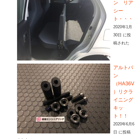
ン リア
シー
ト・・・
2020年1月
30日 に投
稿された
アルトバ
ン
（HA36V
）リクラ
イニング
キッ
ト！！
2020年6月6
日 に投稿