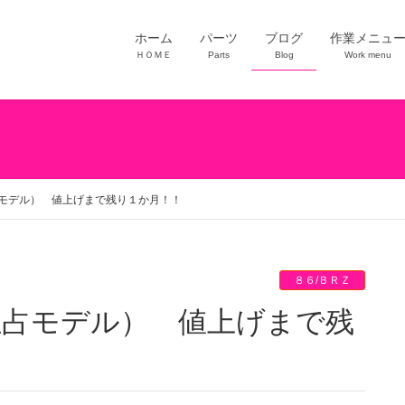
ホーム
パーツ
ブログ
作業メニュ
ＨＯＭＥ
Parts
Blog
Work menu
独占モデル） 値上げまで残り１か月！！
８６/ＢＲＺ