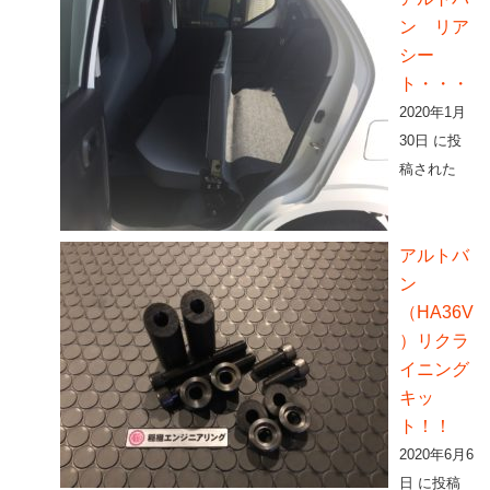
ン リア
シー
ト・・・
2020年1月
30日 に投
稿された
アルトバ
ン
（HA36V
）リクラ
イニング
キッ
ト！！
2020年6月6
日 に投稿