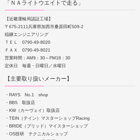
「ＮＡライトウエイトで走る」
【近畿運輸局認証工場】
〒675-2111兵庫県加西市桑原田町509-2
稲継エンジニアリング
ＴＥＬ 0790-49-8020
ＦＡＸ 0790-49-8021
営業時間：AM9：30～PM18：30
定休日 毎週・日曜日／水曜日
【主要取り扱いメーカー】
・RAYS No.1 shop
・BBS 取扱店
・KW（カーヴェイ）取扱店
・TEIN（テイン）マスターショップRacing
・BRIDE（ブリッド）マイスターショップ
・OS技研 テクニカルショップ