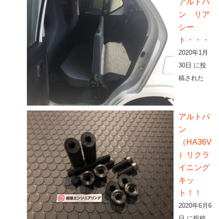
アルトバ
ン リア
シー
ト・・・
2020年1月
30日 に投
稿された
アルトバ
ン
（HA36V
）リクラ
イニング
キッ
ト！！
2020年6月6
日 に投稿