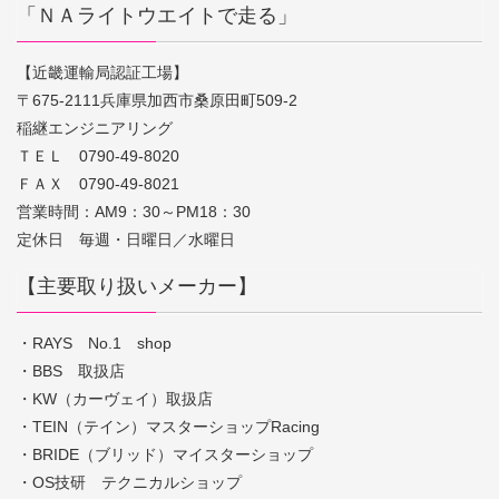
「ＮＡライトウエイトで走る」
【近畿運輸局認証工場】
〒675-2111兵庫県加西市桑原田町509-2
稲継エンジニアリング
ＴＥＬ 0790-49-8020
ＦＡＸ 0790-49-8021
営業時間：AM9：30～PM18：30
定休日 毎週・日曜日／水曜日
【主要取り扱いメーカー】
・RAYS No.1 shop
・BBS 取扱店
・KW（カーヴェイ）取扱店
・TEIN（テイン）マスターショップRacing
・BRIDE（ブリッド）マイスターショップ
・OS技研 テクニカルショップ