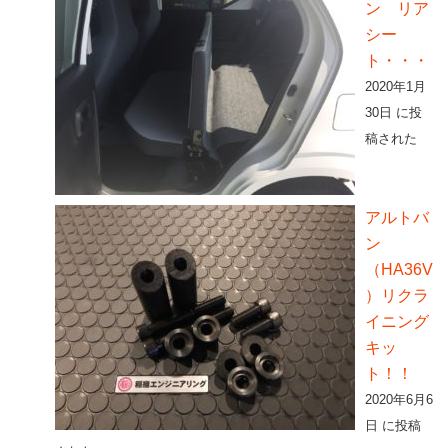
ン リア
シー
ト・・・
2020年1月
30日 に投
稿された
アルトバ
ン
（HA36V
）リクラ
イニング
キッ
ト！！
2020年6月6
日 に投稿