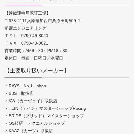
【近畿運輸局認証工場】
〒675-2111兵庫県加西市桑原田町509-2
稲継エンジニアリング
ＴＥＬ 0790-49-8020
ＦＡＸ 0790-49-8021
営業時間：AM9：30～PM18：30
定休日 毎週・日曜日／水曜日
【主要取り扱いメーカー】
・RAYS No.1 shop
・BBS 取扱店
・KW（カーヴェイ）取扱店
・TEIN（テイン）マスターショップRacing
・BRIDE（ブリッド）マイスターショップ
・OS技研 テクニカルショップ
・KAAZ（カーツ）取扱店