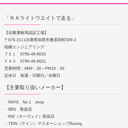
「ＮＡライトウエイトで走る」
【近畿運輸局認証工場】
〒675-2111兵庫県加西市桑原田町509-2
稲継エンジニアリング
ＴＥＬ 0790-49-8020
ＦＡＸ 0790-49-8021
営業時間：AM9：30～PM18：30
定休日 毎週・日曜日／水曜日
【主要取り扱いメーカー】
・RAYS No.1 shop
・BBS 取扱店
・KW（カーヴェイ）取扱店
・TEIN（テイン）マスターショップRacing