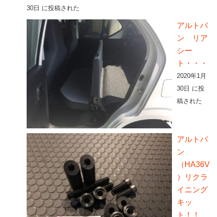
30日 に投稿された
アルトバ
ン リア
シー
ト・・・
2020年1月
30日 に投
稿された
アルトバ
ン
（HA36V
）リクラ
イニング
キッ
ト！！