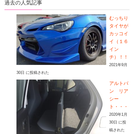
過去の人気記事
むっちり
タイヤが
カッコイ
イ（１６
イン
チ）！！
2021年9月
30日 に投稿された
アルトバ
ン リア
シー
ト・・・
2020年1月
30日 に投
稿された