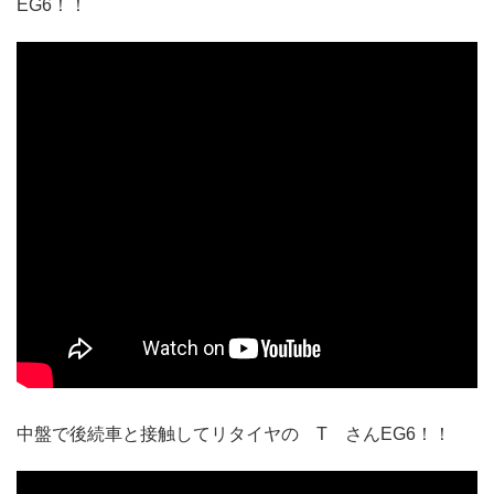
EG6！！
中盤で後続車と接触してリタイヤの T さんEG6！！