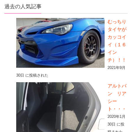
過去の人気記事
むっちり
タイヤが
カッコイ
イ（１６
イン
チ）！！
2021年9月
30日 に投稿された
アルトバ
ン リア
シー
ト・・・
2020年1月
30日 に投
稿された