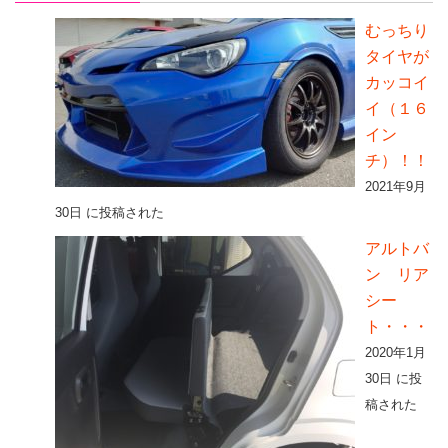
むっちり
タイヤが
カッコイ
イ（１６
イン
チ）！！
2021年9月
30日 に投稿された
アルトバ
ン リア
シー
ト・・・
2020年1月
30日 に投
稿された