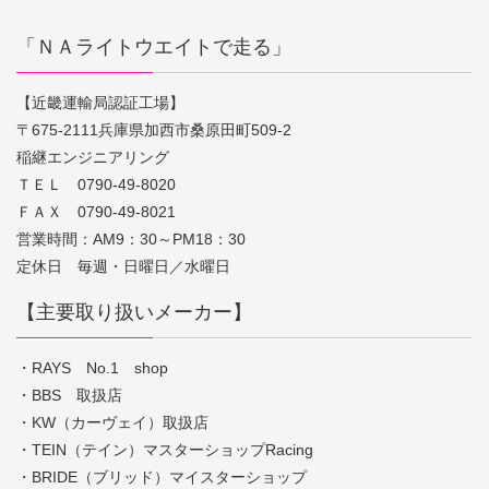
「ＮＡライトウエイトで走る」
【近畿運輸局認証工場】
〒675-2111兵庫県加西市桑原田町509-2
稲継エンジニアリング
ＴＥＬ 0790-49-8020
ＦＡＸ 0790-49-8021
営業時間：AM9：30～PM18：30
定休日 毎週・日曜日／水曜日
【主要取り扱いメーカー】
・RAYS No.1 shop
・BBS 取扱店
・KW（カーヴェイ）取扱店
・TEIN（テイン）マスターショップRacing
・BRIDE（ブリッド）マイスターショップ