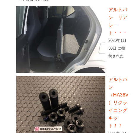
アルトバ
ン リア
シー
ト・・・
2020年1月
30日 に投
稿された
アルトバ
ン
（HA36V
）リクラ
イニング
キッ
ト！！